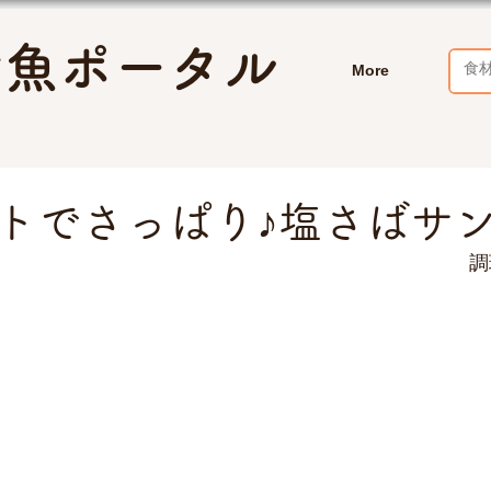
お魚ポータル
More
トでさっぱり♪塩さばサ
調