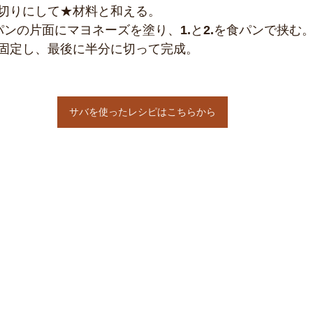
切りにして★材料と和える。
パンの片面にマヨネーズを塗り、
1.
と
2.
を食パンで挟む
固定し、最後に半分に切って完成。
サバを使ったレシピはこちらから