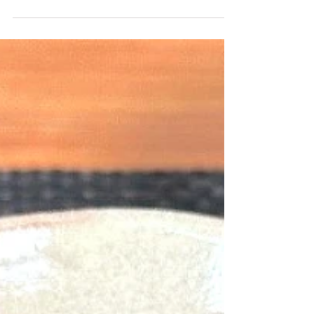
レンジで簡単♪鯛の
梅風味酒蒸し【動
画】