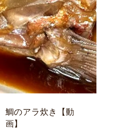
鯛のアラ炊き【動