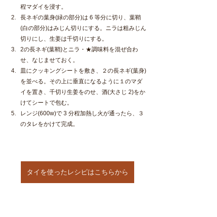
程マダイを浸す。
長ネギの葉身(緑の部分)は 6 等分に切り、葉鞘
(白の部分)はみじん切りにする。ニラは粗みじん
切りにし、生姜は千切りにする。
2の長ネギ(葉鞘)とニラ・★調味料を混ぜ合わ
せ、なじませておく。
皿にクッキングシートを敷き、２の長ネギ(葉身)
を並べる。その上に垂直になるように１のマダ
イを置き、千切り生姜をのせ、酒(大さじ 2)をか
けてシートで包む。
レンジ(600w)で 3 分程加熱し火が通ったら、３
のタレをかけて完成。
タイを使ったレシピはこちらから