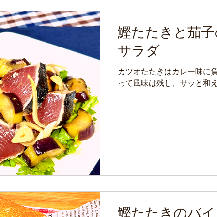
鰹たたきと茄子
サラダ
カツオたたきはカレー味に
って風味は残し、サッと和
鰹たたきのバイ