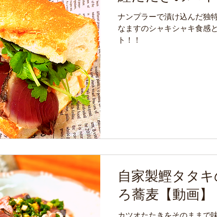
ナンプラーで漬け込んだ独
なますのシャキシャキ食感と
ト！！
自家製鰹タタキ
ろ蕎麦【動画】
カツオたたきをそのままで