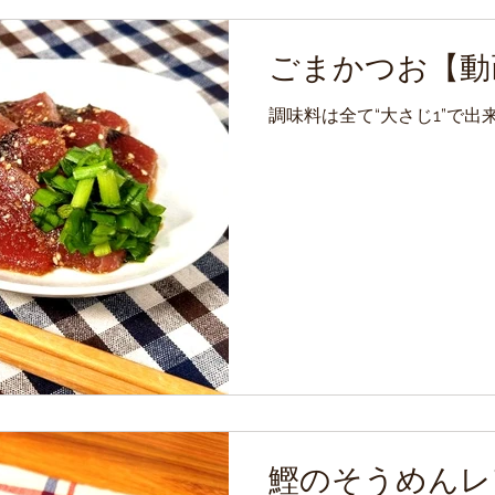
ごまかつお【動
調味料は全て“大さじ1”で
鰹のそうめんレ