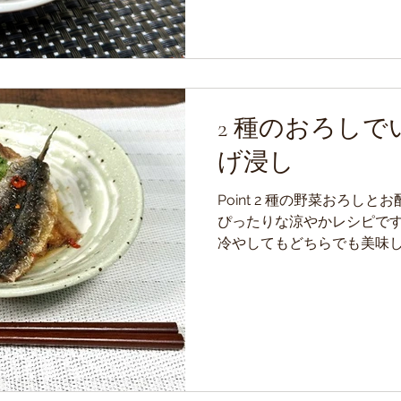
2 種のおろしで
げ浸し
Point 2 種の野菜おろし
ぴったりな涼やかレシピです
冷やしてもどちらでも美味
なすは水にさらした後、水
危険ですので、 しっかり拭い