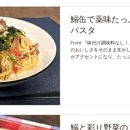
鰯缶で薬味たっ
パスタ
Point 『味付け調味料な
のおいしさをそのまま生かし
がアクセントになり、たっ
で、 パクパク食べ進められる 
缶 (醤油味)・・・・1 缶...
鰯と彩り野菜の