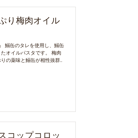
ぷり梅肉オイル
し！』 鰯缶のタレを使用し、鰯缶
たオイルパスタです。 梅肉
ぷりの薬味と鰯缶が相性抜群
1 品です。 材料(１人分) 鰯
スコップコロッ