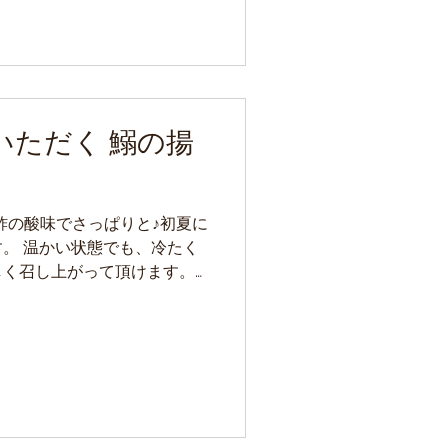
いただく 鰯の揚
とお酢の酸味でさっぱりと♪初夏に
。 温かい状態でも、冷たく
しく召し上がって頂けます。
気がついていると油が跳ねて
てから揚げて下さい。...