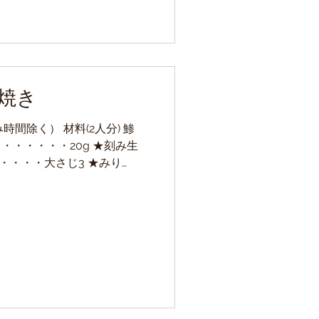
焼き
間除く） 材料(2人分) 鯵
 ・・・・・・20g ★刻み生
・・・・大さじ3 ★みり
ごま・・・・小さじ1 ★
.