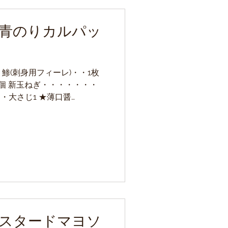
青のりカルパッ
) 鯵(刺身用フィーレ)・・1枚
2個 新玉ねぎ・・・・・・・
・・大さじ1 ★薄口醤
酢・・・・・・・・・小さじ1
 作り方...
スタードマヨソ