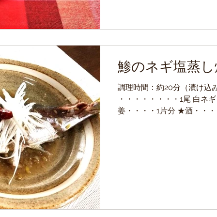
鯵のネギ塩蒸し
調理時間：約20分（漬け込み時
・・・・・・・・1尾 白ネギ
姜・・・・1片分 ★酒・・・
ん・・・・・大さじ2 ★いり
塩・・・・・・・小さじ1/2..