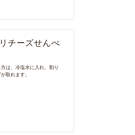
リチーズせんべ
る方は、冷塩水に入れ、割り
げが取れます。