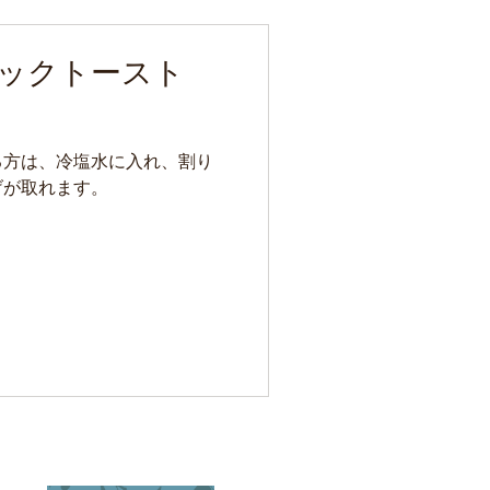
ックトースト
る方は、冷塩水に入れ、割り
げが取れます。