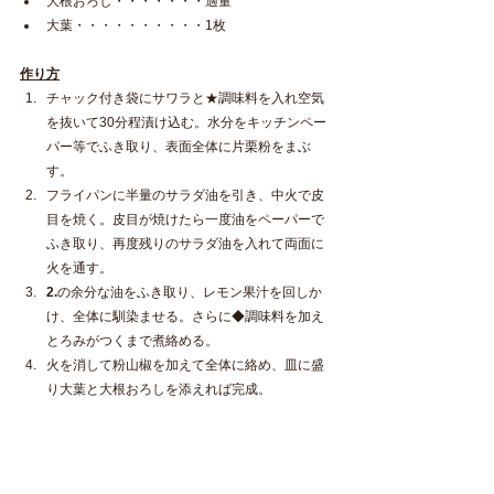
大根おろし・・・・・・・適量
大葉・・・・・・・・・・1枚
作り方
チャック付き袋にサワラと★調味料を入れ空気
を抜いて30分程漬け込む。水分をキッチンペー
パー等でふき取り、表面全体に片栗粉をまぶ
す。
フライパンに半量のサラダ油を引き、中火で皮
目を焼く。皮目が焼けたら一度油をペーパーで
ふき取り、再度残りのサラダ油を入れて両面に
火を通す。
2.
の余分な油をふき取り、レモン果汁を回しか
け、全体に馴染ませる。さらに◆調味料を加え
とろみがつくまで煮絡める。
火を消して粉山椒を加えて全体に絡め、皿に盛
り大葉と大根おろしを添えれば完成。