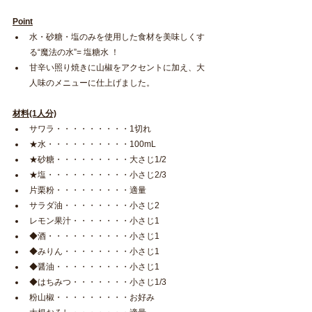
Point
水・砂糖・塩のみを使用した食材を美味しくす
る“魔法の水”= 塩糖水 ！
甘辛い照り焼きに山椒をアクセントに加え、大
人味のメニューに仕上げました。
材料(1人分)
サワラ・・・・・・・・・1切れ
★水・・・・・・・・・・100mL
★砂糖・・・・・・・・・大さじ1/2
★塩・・・・・・・・・・小さじ2/3
片栗粉・・・・・・・・・適量
サラダ油・・・・・・・・小さじ2
レモン果汁・・・・・・・小さじ1
◆酒・・・・・・・・・・小さじ1
◆みりん・・・・・・・・小さじ1
◆醤油・・・・・・・・・小さじ1
◆はちみつ・・・・・・・小さじ1/3
粉山椒・・・・・・・・・お好み