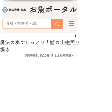
お魚ポータル
魔法の水でしっとり！鰆の山椒照り
焼き
調理時間：約15分(漬け込み時間除く)