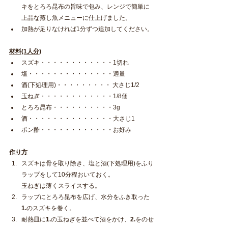
キをとろろ昆布の旨味で包み、レンジで簡単に
上品な蒸し魚メニューに仕上げました。
加熱が足りなければ1分ずつ追加してください。
材料(1人分)
スズキ・・・・・・・・・・・・1切れ
塩・・・・・・・・・・・・・・適量
酒(下処理用)・・・・・・・・・ 大さじ1/2
玉ねぎ・・・・・・・・・・・・1/8個
とろろ昆布・・・・・・・・・・3g
酒・・・・・・・・・・・・・・大さじ1
ポン酢・・・・・・・・・・・・お好み
作り方
スズキは骨を取り除き、塩と酒(下処理用)をふり
ラップをして10分程おいておく。
玉ねぎは薄くスライスする。
ラップにとろろ昆布を広げ、水分をふき取った
1.
のスズキを巻く。
耐熱皿に
1.
の玉ねぎを並べて酒をかけ、
2.
をのせ