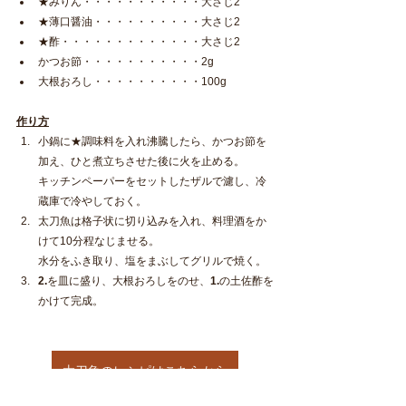
★みりん・・・・・・・・・・・大さじ2
★薄口醤油・・・・・・・・・・大さじ2
★酢・・・・・・・・・・・・・大さじ2
かつお節・・・・・・・・・・・2g
大根おろし・・・・・・・・・・100g
作り方
小鍋に★調味料を入れ沸騰したら、かつお節を
加え、ひと煮立ちさせた後に火を止める。
キッチンペーパーをセットしたザルで濾し、冷
蔵庫で冷やしておく。
太刀魚は格子状に切り込みを入れ、料理酒をか
けて10分程なじませる。
水分をふき取り、塩をまぶしてグリルで焼く。
2.
を皿に盛り、大根おろしをのせ、
1.
の土佐酢を
かけて完成。
太刀魚のレシピはこちらから