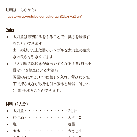
動画はこちらから↓
https://www.youtube.com/shorts/rB1bxrMZ6wY
Point
太刀魚は最初に酒をふることで生臭さを軽減す
ることができます。
出汁の効いた土佐酢がシンプルな太刀魚の塩焼
きの良さを引き立てます。
『太刀魚の塩焼きが食べやすくなる！背びれ(小
骨)だけを簡単にとる方法♪』
両面の背びれに1cm程包丁を入れ、背びれを包
丁で押さえながら身を引っ張ると綺麗に背びれ
(小骨)を取ることができます。
材料（2人分）
太刀魚・・・・・・・・・・・・2切れ
料理酒・・・・・・・・・・・・大さじ2
塩・・・・・・・・・・・・・・適量
★水・・・・・・・・・・・・・大さじ4