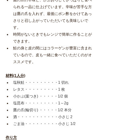
られる一品に仕上げています。辛味が苦手な方
は鷹の爪を入れず、最後にポン酢をかけてあっ
さりと召し上がっていただいても美味しいで
す。
時間がないときでもレンジで簡単に作ることが
できます。
鮭の身と皮の間にはコラーゲンが豊富に含まれ
ているので、皮も一緒に食べていただくのがオ
ススメです。
材料(1人分)
塩秋鮭・・・・・・・・・1 切れ
レタス・・・・・・・・・1 枚
小かぶ(葉つき) ・・・・・1/2 個
塩昆布・・・・・・・・・1～2g
鷹の爪(輪切り) ・・・・・1/2 本分
酒・・・・・・・・・・・小さじ 2
ごま油・・・・・・・・・小さじ 1/2
作り方