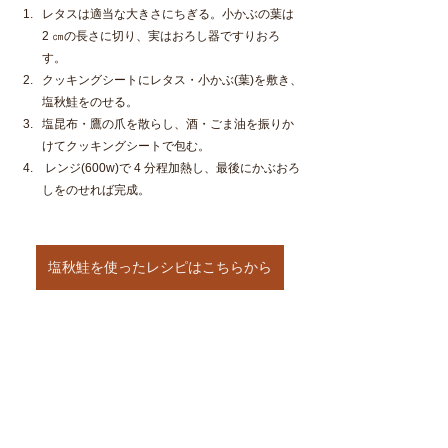
レタスは適当な大きさにちぎる。小かぶの葉は 
2 ㎝の長さに切り、実はおろし器ですりおろ
す。
クッキングシートにレタス・小かぶ(葉)を敷き、
塩秋鮭をのせる。
塩昆布・鷹の爪を散らし、酒・ごま油を振りか
けてクッキングシートで包む。
 レンジ(600w)で 4 分程加熱し、最後にかぶおろ
しをのせれば完成。
塩秋鮭を使ったレシピはこちらから