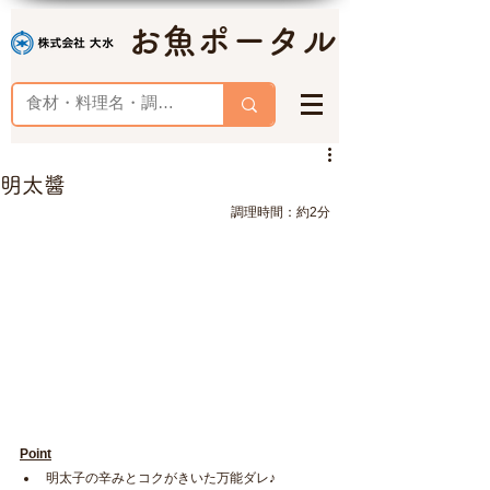
お魚ポータル
明太醬
調理時間：約2分
Point
明太子の辛みとコクがきいた万能ダレ♪