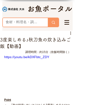
お魚ポータル
3度楽しめる♪秋刀魚の炊き込みご
飯【動画】
調理時間
：約15分（炊飯時間除く）
https://youtu.be/kDXFbtc_ZDY
Point
『秋の味覚♪ サンマごはんを3度楽しめるおひつ