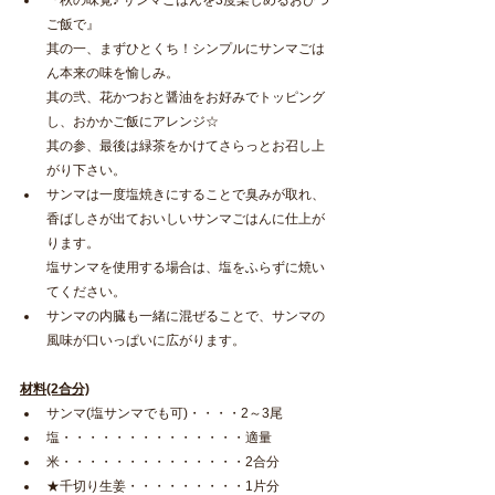
ご飯で』
其の一、まずひとくち！シンプルにサンマごは
ん本来の味を愉しみ。
其の弐、花かつおと醤油をお好みでトッピング
し、おかかご飯にアレンジ☆
其の参、最後は緑茶をかけてさらっとお召し上
がり下さい。
サンマは一度塩焼きにすることで臭みが取れ、
香ばしさが出ておいしいサンマごはんに仕上が
ります。
塩サンマを使用する場合は、塩をふらずに焼い
てください。
サンマの内臓も一緒に混ぜることで、サンマの
風味が口いっぱいに広がります。
材料(2合分)
サンマ(塩サンマでも可)・・・・2～3尾
塩・・・・・・・・・・・・・・適量
米・・・・・・・・・・・・・・2合分
★千切り生姜・・・・・・・・・1片分