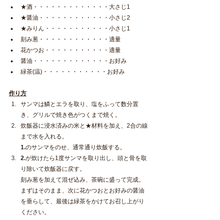
★酒・・・・・・・・・・・・・大さじ1
★醤油・・・・・・・・・・・・小さじ2
★みりん・・・・・・・・・・・小さじ1
刻み葱・・・・・・・・・・・・適量
花かつお・・・・・・・・・・・適量
醤油・・・・・・・・・・・・・お好み
緑茶(温)・・・・・・・・・・・お好み
作り方
サンマは鱗とエラを取り、塩をふって数分置
き、グリルで焼き色がつくまで焼く。
炊飯器に浸水済みの米と★材料を加え、2合の線
まで水を入れる。
1.
のサンマをのせ、通常通り炊飯する。
2.
が炊けたら1度サンマを取り出し、頭と骨を取
り除いて炊飯器に戻す。
刻み葱を加えて混ぜ込み、茶碗に盛って完成。
まずはそのまま、次に花かつおとお好みの醤油
を垂らして、最後は緑茶をかけてお召し上がり
ください。