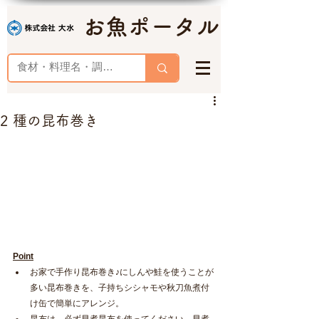
お魚ポータル
2 種の昆布巻き
Point
お家で手作り昆布巻き♪にしんや鮭を使うことが
多い昆布巻きを、子持ちシシャモや秋刀魚煮付
け缶で簡単にアレンジ。
昆布は、必ず早煮昆布を使ってください。早煮