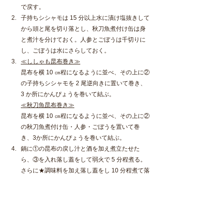
で戻す。
子持ちシシャモは 15 分以上水に漬け塩抜きして
から頭と尾を切り落とし、秋刀魚煮付け缶は身
と煮汁を分けておく。人参とごぼうは千切りに
し、ごぼうは水にさらしておく。
≪ししゃも昆布巻き≫
昆布を横 10 ㎝程になるように並べ、その上に②
の子持ちシシャモを 2 尾逆向きに置いて巻き、
3 か所にかんぴょうを巻いて結ぶ。
≪秋刀魚昆布巻き≫
昆布を横 10 ㎝程になるように並べ、その上に②
の秋刀魚煮付け缶・人参・ごぼうを置いて巻
き、3か所にかんぴょうを巻いて結ぶ。
鍋に①の昆布の戻し汁と酒を加え煮立たせた
ら、③を入れ落し蓋をして弱火で 5 分程煮る。
さらに★調味料を加え落し蓋をし 10 分程煮て落
し蓋を外し、タレにとろみが付いたら火からお
ろす。
④が冷めたらそれぞれかんぴょうの結び目を真
ん中に 3 等分に切る。断面が見えるように盛り