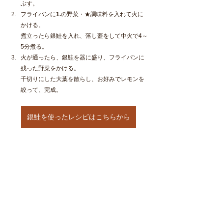
ぶす。
フライパンに
1.
の野菜・★調味料を入れて火に
かける。
煮立ったら銀鮭を入れ、落し蓋をして中火で4～
5分煮る。
火が通ったら、銀鮭を器に盛り、フライパンに
残った野菜をかける。
千切りにした大葉を散らし、お好みでレモンを
絞って、完成。
銀鮭を使ったレシピはこちらから