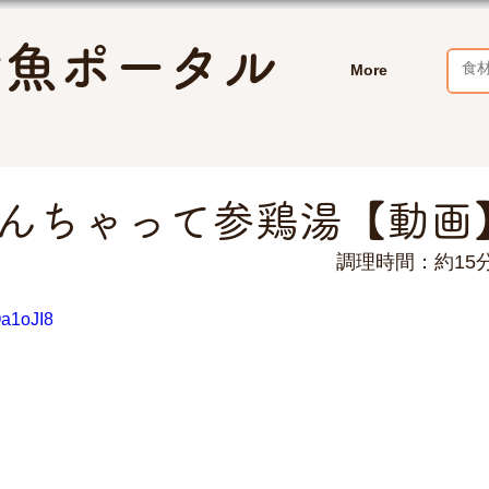
お魚ポータル
More
んちゃって参鶏湯【動画
調理時間：約15
Qa1oJI8