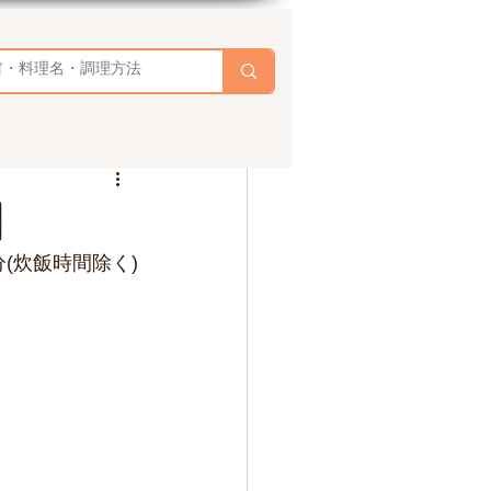
】
分(炊飯時間除く)