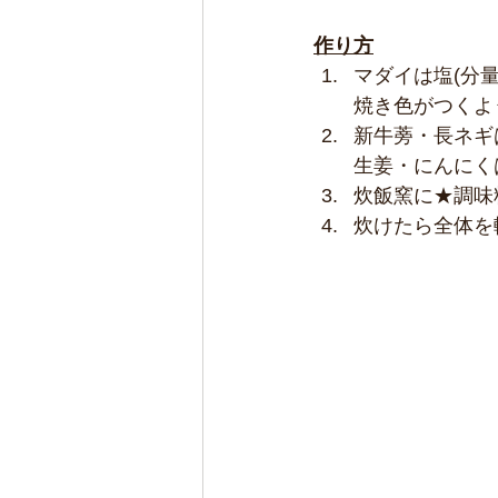
作り方
マダイは塩(分
焼き色がつくよ
新牛蒡・長ネギ
生姜・にんにく
炊飯窯に★調味
炊けたら全体を