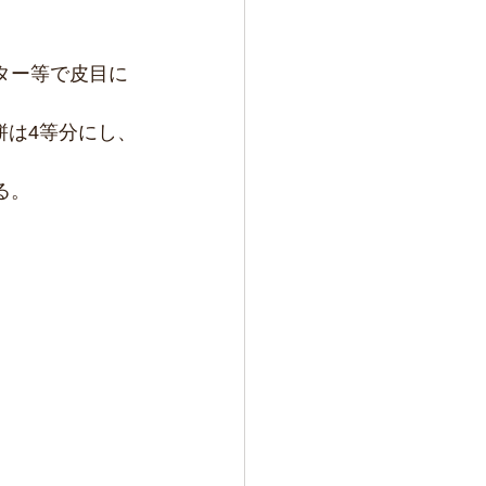
ター等で皮目に
餅は4等分にし、
る。