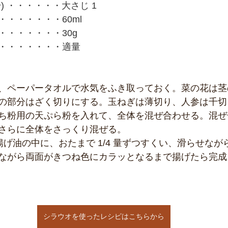
) ・・・・・・大さじ 1
・・・・・・60ml
・・・・・・・30g
・・・・・・・適量
、ペーパータオルで水気をふき取っておく。菜の花は茎の部
の部分はざく切りにする。玉ねぎは薄切り、人参は千切
ち粉用の天ぷら粉を入れて、全体を混ぜ合わせる。混ぜ
さらに全体をさっくり混ぜる。
揚げ油の中に、おたまで 1/4 量ずつすくい、滑らせな
ながら両面がきつね色にカラッとなるまで揚げたら完成
シラウオを使ったレシピはこちらから