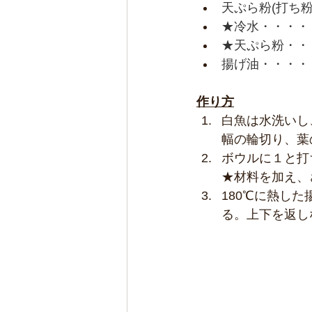
天ぷら粉(打ち粉
★冷水・・・・・
★天ぷら粉・・
揚げ油・・・・
作り方
白魚は水洗いし
幅の輪切り、葉
ボウルに１と打
★材料を加え、
180℃に熱した
る。上下を返し