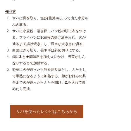
作り方
サバは骨を取り、塩(分量外)をふって出た水分を
ふき取る。　
サバに小麦粉・溶き卵・パン粉の順に衣をつけ
る。フライパンに1cm程の揚げ油を入れ、火が
通るまで揚げ焼きにし、適当な大きさに切る。
白菜はざく切り、長ネギは斜め切りにする。
鍋に
3.
と★調味料を加え火にかけ、野菜がしん
なりするまで加熱する。
野菜に火が通ったら卵を割り落とし、ふたをし
て半熟になるように加熱する。卵がお好みの具
合まで火が通ったらふたを開け、
2.
を入れて温
めたら完成。
サバを使ったレシピはこちらから